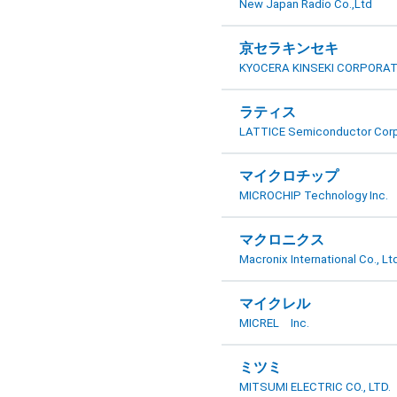
New Japan Radio Co.,Ltd
京セラキンセキ
KYOCERA KINSEKI CORPORAT
ラティス
LATTICE Semiconductor Corp
マイクロチップ
MICROCHIP Technology Inc.
マクロニクス
Macronix International Co., Lt
マイクレル
MICREL Inc.
ミツミ
MITSUMI ELECTRIC CO., LTD.