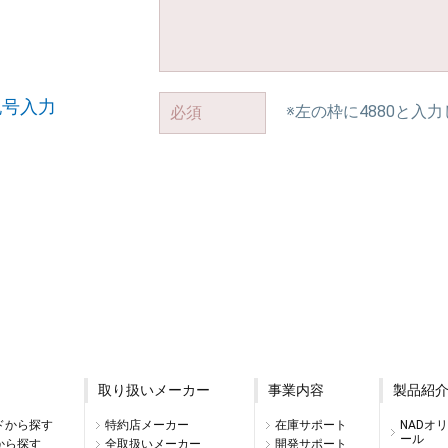
記号入力
※左の枠に4880と入
取り扱いメーカー
事業内容
製品紹
ドから探す
特約店メーカー
在庫サポート
NADオ
ール
から探す
全取扱いメーカー
開発サポート