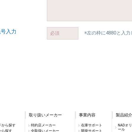
記号入力
※左の枠に4880と入
取り扱いメーカー
事業内容
製品紹
ドから探す
特約店メーカー
在庫サポート
NADオ
ール
から探す
全取扱いメーカー
開発サポート